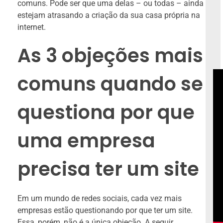
comuns. Pode ser que uma delas – ou todas – ainda
estejam atrasando a criação da sua casa própria na
internet.
As 3 objeções mais
comuns quando se
To
de
ví
questiona por que
uma empresa
precisa ter um site
Em um mundo de redes sociais, cada vez mais
empresas estão questionando por que ter um site.
Essa, porém, não é a única objeção. A seguir,