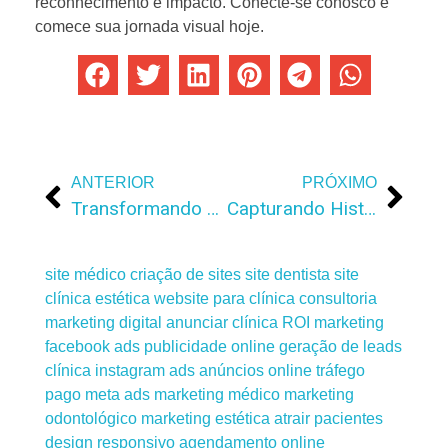
reconhecimento e impacto. Conecte-se conosco e
comece sua jornada visual hoje.
ANTERIOR
PRÓXIMO
Transformando Conexões Digitais: Descubra o Lovin
Capturando Histórias, Criando Impacto: Fotografia e Vídeo
site médico
criação de sites
site dentista
site
clínica estética
website para clínica
consultoria
marketing digital
anunciar clínica
ROI marketing
facebook ads
publicidade online
geração de leads
clínica
instagram ads
anúncios online
tráfego
pago
meta ads
marketing médico
marketing
odontológico
marketing estética
atrair pacientes
design responsivo
agendamento online